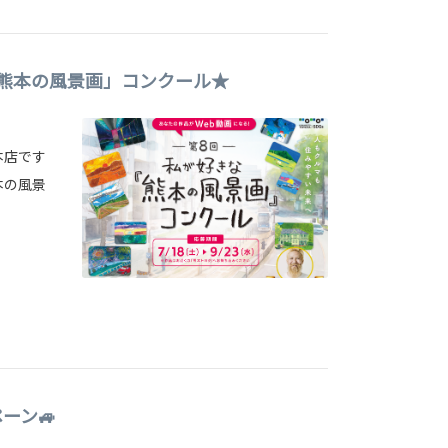
熊本の風景画」コンクール★
本店です
本の風景
ーン🚙