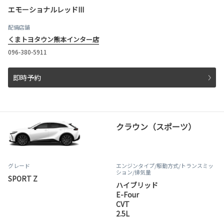
エモーショナルレッドIII
配備店舗
くまトヨタウン熊本インター店
096-380-5911
即時予約
クラウン（スポーツ）
グレード
エンジンタイプ
/駆動方式/
トランスミッ
ション
/排気量
SPORT Z
ハイブリッド
E-Four
CVT
2.5L