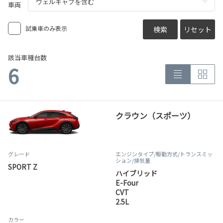
車両
試乗車のみ表示
検索
リセット
該当車種台数
6
クラウン（スポーツ）
グレード
エンジンタイプ
/駆動方式/
トランスミッ
ション
/排気量
SPORT Z
ハイブリッド
E-Four
CVT
2.5L
カラー