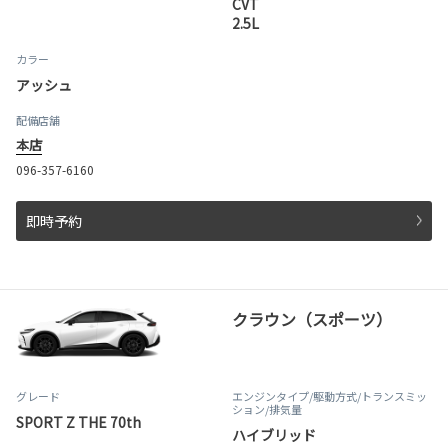
CVT
2.5L
カラー
アッシュ
配備店舗
本店
096-357-6160
即時予約
クラウン（スポーツ）
グレード
エンジンタイプ
/駆動方式/
トランスミッ
ション
/排気量
SPORT Z THE 70th
ハイブリッド