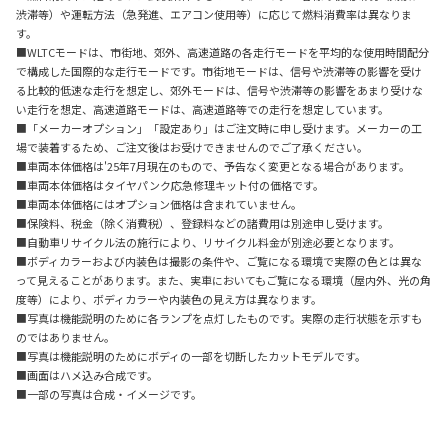
渋滞等）や運転方法（急発進、エアコン使用等）に応じて燃料消費率は異なりま
す。
■WLTCモードは、市街地、郊外、高速道路の各走行モードを平均的な使用時間配分
で構成した国際的な走行モードです。市街地モードは、信号や渋滞等の影響を受け
る比較的低速な走行を想定し、郊外モードは、信号や渋滞等の影響をあまり受けな
い走行を想定、高速道路モードは、高速道路等での走行を想定しています。
■「メーカーオプション」「設定あり」はご注文時に申し受けます。メーカーの工
場で装着するため、ご注文後はお受けできませんのでご了承ください。
■車両本体価格は'25年7月現在のもので、予告なく変更となる場合があります。
■車両本体価格はタイヤパンク応急修理キット付の価格です。
■車両本体価格にはオプション価格は含まれていません。
■保険料、税金（除く消費税）、登録料などの諸費用は別途申し受けます。
■自動車リサイクル法の施行により、リサイクル料金が別途必要となります。
■ボディカラーおよび内装色は撮影の条件や、ご覧になる環境で実際の色とは異な
って見えることがあります。また、実車においてもご覧になる環境（屋内外、光の角
度等）により、ボディカラーや内装色の見え方は異なります。
■写真は機能説明のために各ランプを点灯したものです。実際の走行状態を示すも
のではありません。
■写真は機能説明のためにボディの一部を切断したカットモデルです。
■画面はハメ込み合成です。
■一部の写真は合成・イメージです。