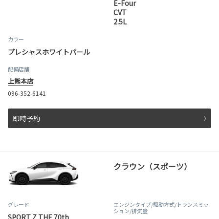
E-Four
CVT
2.5L
カラー
プレシャスホワイトパール
配備店舗
上熊本店
096-352-6141
即時予約
クラウン（スポーツ）
グレード
エンジンタイプ
/駆動方式/
トランスミッ
ション
/排気量
SPORT Z THE 70th