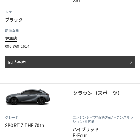
2.5L
カラー
ブラック
配備店舗
健軍店
096-369-2614
即時予約
クラウン（スポーツ）
グレード
エンジンタイプ
/駆動方式/
トランスミッ
ション
/排気量
SPORT Z THE 70th
ハイブリッド
E-Four