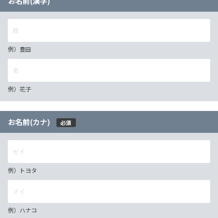
お名前(漢字)
例）豊田
例）花子
お名前(カナ)
必須
例）トヨタ
例）ハナコ