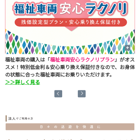
+
W
福祉車両の購入は「
福祉車両安心ラクノリプラン
」がオス
納
ま
スメ！特別低金利＆安心乗り換え保証付きなので、お身体
車
の状態に合った福祉車両にお乗りいただけます。
で
＞＞詳しく見る
＞