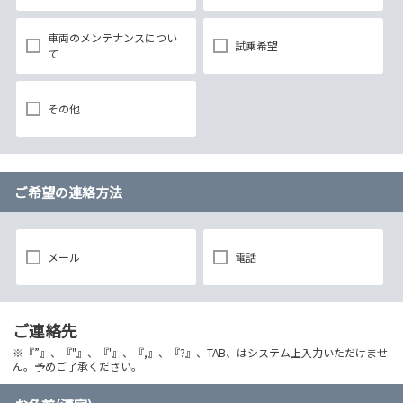
車両のメンテナンスについ
試乗希望
て
その他
ご希望の連絡方法
メール
電話
ご連絡先
※『”』、『"』、『'』、『,』、『?』、TAB、はシステム上入力いただけませ
ん。予めご了承ください。