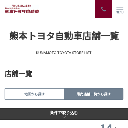
自動洗車機
子供110番
MENU
車検・整備・メンテナン
福祉車両展示店
ス取扱店
熊本トヨタ自動車店舗一覧
WAX洗車
介助専門士のいるお店
KUMAMOTO TOYOTA STORE LIST
ベビーシート（おむつ交
店舗一覧
キッズコーナー
換用シート）
地図から探す
販売店舗一覧から探す
ペットOK
AED
条件で絞り込む
条件で絞り込む