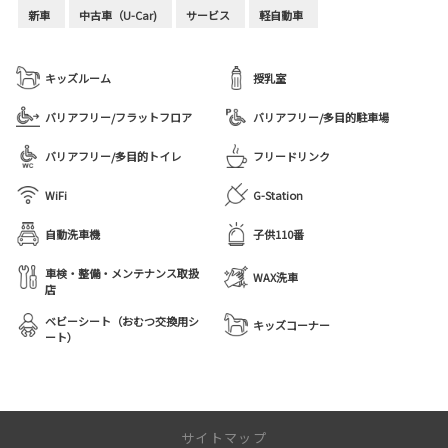
新車
中古車（U-Car)
サービス
軽自動車
キッズルーム
授乳室
バリアフリー/フラットフロア
バリアフリー/多目的駐車場
バリアフリー/多目的トイレ
フリードリンク
WiFi
G-Station
自動洗車機
子供110番
車検・整備・メンテナンス取扱
WAX洗車
店
ベビーシート（おむつ交換用シ
キッズコーナー
ート）
サイトマップ