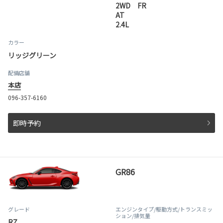
2WD FR
AT
2.4L
カラー
リッジグリーン
配備店舗
本店
096-357-6160
即時予約
GR86
グレード
エンジンタイプ
/駆動方式/
トランスミッ
ション
/排気量
RZ