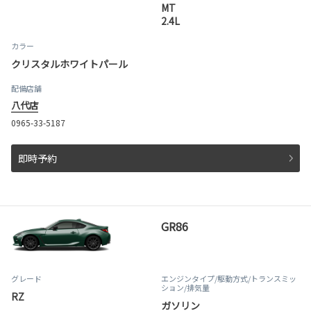
MT
2.4L
カラー
クリスタルホワイトパール
配備店舗
八代店
0965-33-5187
即時予約
GR86
グレード
エンジンタイプ
/駆動方式/
トランスミッ
ション
/排気量
RZ
ガソリン