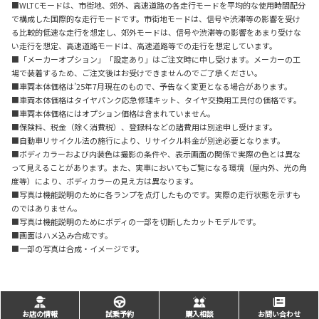
■WLTCモードは、市街地、郊外、高速道路の各走行モードを平均的な使用時間配分
で構成した国際的な走行モードです。市街地モードは、信号や渋滞等の影響を受け
る比較的低速な走行を想定し、郊外モードは、信号や渋滞等の影響をあまり受けな
い走行を想定、高速道路モードは、高速道路等での走行を想定しています。
■「メーカーオプション」「設定あり」はご注文時に申し受けます。メーカーの工
場で装着するため、ご注文後はお受けできませんのでご了承ください。
■車両本体価格は’25年7月現在のもので、予告なく変更となる場合があります。
■車両本体価格はタイヤパンク応急修理キット、タイヤ交換用工具付の価格です。
■車両本体価格にはオプション価格は含まれていません。
■保険料、税金（除く消費税）、登録料などの諸費用は別途申し受けます。
■自動車リサイクル法の施行により、リサイクル料金が別途必要となります。
■ボディカラーおよび内装色は撮影の条件や、表示画面の関係で実際の色とは異な
って見えることがあります。また、実車においてもご覧になる環境（屋内外、光の角
度等）により、ボディカラーの見え方は異なります。
■写真は機能説明のために各ランプを点灯したものです。実際の走行状態を示すも
のではありません。
■写真は機能説明のためにボディの一部を切断したカットモデルです。
■画面はハメ込み合成です。
■一部の写真は合成・イメージです。
お店の情報
試乗予約
購入相談
お問い合わせ