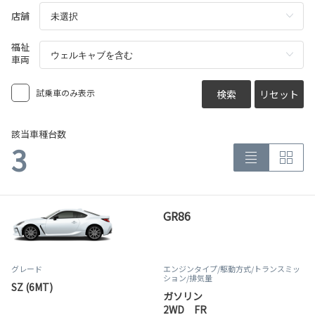
店舗
福祉
車両
試乗車のみ表示
検索
リセット
該当車種台数
3
GR86
グレード
エンジンタイプ
/駆動方式/
トランスミッ
ション
/排気量
SZ (6MT)
ガソリン
2WD FR