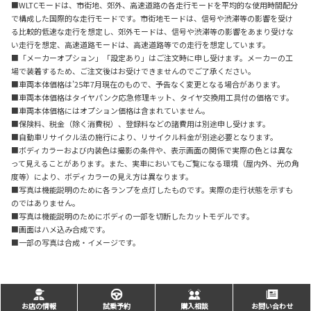
■WLTCモードは、市街地、郊外、高速道路の各走行モードを平均的な使用時間配分
で構成した国際的な走行モードです。市街地モードは、信号や渋滞等の影響を受け
る比較的低速な走行を想定し、郊外モードは、信号や渋滞等の影響をあまり受けな
い走行を想定、高速道路モードは、高速道路等での走行を想定しています。
■「メーカーオプション」「設定あり」はご注文時に申し受けます。メーカーの工
場で装着するため、ご注文後はお受けできませんのでご了承ください。
■車両本体価格は’25年7月現在のもので、予告なく変更となる場合があります。
■車両本体価格はタイヤパンク応急修理キット、タイヤ交換用工具付の価格です。
■車両本体価格にはオプション価格は含まれていません。
■保険料、税金（除く消費税）、登録料などの諸費用は別途申し受けます。
■自動車リサイクル法の施行により、リサイクル料金が別途必要となります。
■ボディカラーおよび内装色は撮影の条件や、表示画面の関係で実際の色とは異な
って見えることがあります。また、実車においてもご覧になる環境（屋内外、光の角
度等）により、ボディカラーの見え方は異なります。
■写真は機能説明のために各ランプを点灯したものです。実際の走行状態を示すも
のではありません。
■写真は機能説明のためにボディの一部を切断したカットモデルです。
■画面はハメ込み合成です。
■一部の写真は合成・イメージです。
お店の情報
試乗予約
購入相談
お問い合わせ