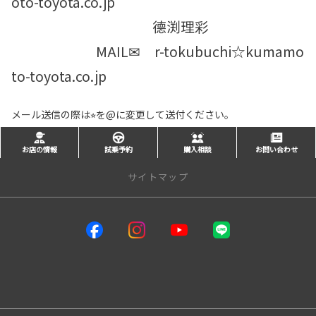
oto-toyota.co.jp
德渕理彩
MAIL✉ r-tokubuchi☆kumamo
to-toyota.co.jp
メール送信の際は⭐︎を@に変更して送付ください。
お店の情報
試乗予約
購入相談
お問い合わせ
サイトマップ
サイトトップ
インフォメーション
熊本トヨタ自動車店舗一覧