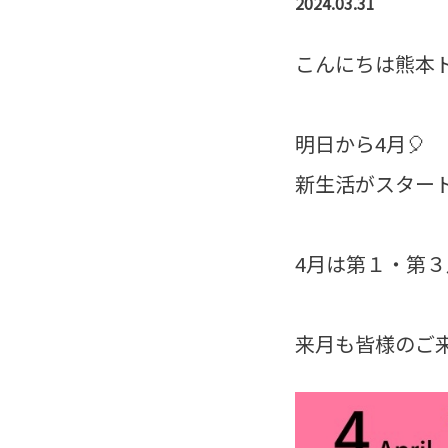
2024.03.31
こんにちは熊本ト
明日から4月🎈
新生活がスター
4月は第１・第
来月も皆様のご