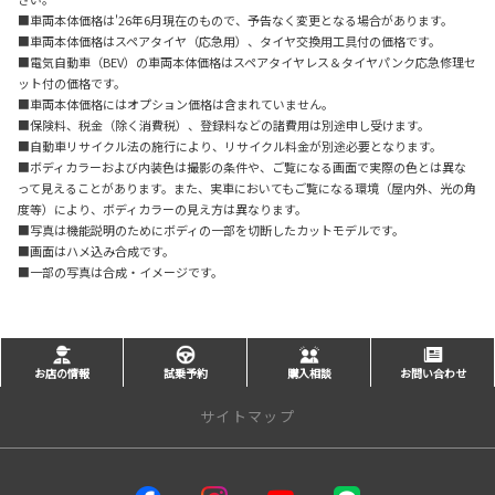
■車両本体価格は'26年6月現在のもので、予告なく変更となる場合があります。
■車両本体価格はスペアタイヤ（応急用）、タイヤ交換用工具付の価格です。
■電気自動車（BEV）の車両本体価格はスペアタイヤレス＆タイヤパンク応急修理セ
ット付の価格です。
■車両本体価格にはオプション価格は含まれていません。
■保険料、税金（除く消費税）、登録料などの諸費用は別途申し受けます。
■自動車リサイクル法の施行により、リサイクル料金が別途必要となります。
■ボディカラーおよび内装色は撮影の条件や、ご覧になる画面で実際の色とは異な
って見えることがあります。また、実車においてもご覧になる環境（屋内外、光の角
度等）により、ボディカラーの見え方は異なります。
■写真は機能説明のためにボディの一部を切断したカットモデルです。
■画面はハメ込み合成です。
■一部の写真は合成・イメージです。
お店の情報
試乗予約
購入相談
お問い合わせ
サイトマップ
サイトトップ