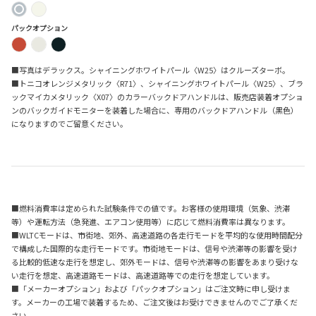
パックオプション
■写真はデラックス。シャイニングホワイトパール〈W25〉はクルーズターボ。
■トニコオレンジメタリック〈R71〉、シャイニングホワイトパール〈W25〉、ブラ
ックマイカメタリック〈X07〉のカラーバックドアハンドルは、販売店装着オプショ
ンのバックガイドモニターを装着した場合に、専用のバックドアハンドル（黒色）
になりますのでご留意ください。
■燃料消費率は定められた試験条件での値です。お客様の使用環境（気象、渋滞
等）や運転方法（急発進、エアコン使用等）に応じて燃料消費率は異なります。
■WLTCモードは、市街地、郊外、高速道路の各走行モードを平均的な使用時間配分
で構成した国際的な走行モードです。市街地モードは、信号や渋滞等の影響を受け
る比較的低速な走行を想定し、郊外モードは、信号や渋滞等の影響をあまり受けな
い走行を想定、高速道路モードは、高速道路等での走行を想定しています。
■「メーカーオプション」および「パックオプション」はご注文時に申し受けま
す。メーカーの工場で装着するため、ご注文後はお受けできませんのでご了承くだ
さい。