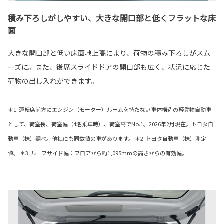
積み下ろしがしやすい、大きな開口部と低くフラットな床
面
大きな開口部と低い床面地上高により、荷物の積み下ろしがスム
ーズに。また、後席スライドドアの開口部も広く、状況に応じた
荷物の出し入れができます。
＊1. 運転席前方にエンジン（モーター）ルームを持たない車体構造の軽貨物自動車
として、荷室長、荷室幅（4名乗車時）、荷室高でNo.1。2026年2月現在。トヨタ自
動車（株）調べ。他社にも同数値の車があります。 ＊2. トヨタ自動車（株）測定
値。 ＊3. ルーフサイド幅：フロアから約1,095mmの高さからの有効幅。