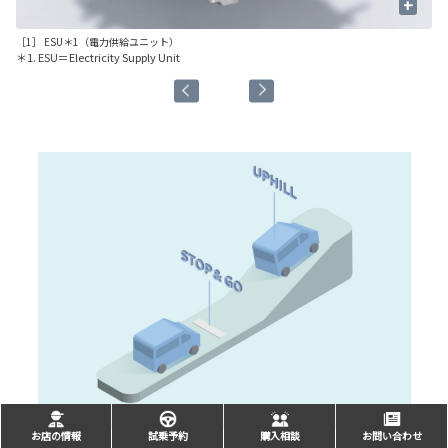
+
［1］ ESU＊1（電力供給ユニット）
［2
＊1. ESU＝Electricity Supply Unit
お店の情報
試乗予約
購入相談
お問い合わせ