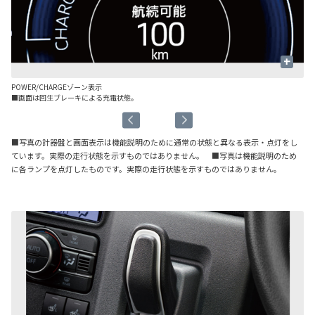
+
POWER/CHARGEゾーン表示
航
■画面は回生ブレーキによる充電状態。
■写真の計器盤と画面表示は機能説明のために通常の状態と異なる表示・点灯をし
ています。実際の走行状態を示すものではありません。 ■写真は機能説明のため
に各ランプを点灯したものです。実際の走行状態を示すものではありません。