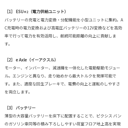
［1］ ESU
（電力供給ユニット）
＊2
バッテリーの充電と電力変換・分配機能を小型ユニットに集約。A
C充電時の電力変換および高電圧バッテリーの12V変換などを高効
率で行って電力を有効活用し、航続可能距離の向上に貢献しま
す。
［2］ e Axle（イーアクスル）
モーター、インバーター、減速機を一体化した電動駆動モジュー
ル。エンジンと異なり、走り始めから最大トルクを発揮可能で
す。また、適度な回生ブレーキで、電費の向上と運転のしやすさ
を両立します。
［3］ バッテリー
薄型の大容量バッテリーを床下に配置することで、ピクシス バン
のガソリン車同等の積み下ろししやすい荷室フロア地上高を実現