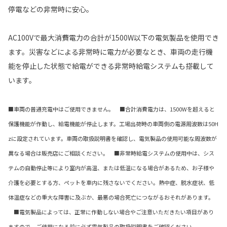
停電などの非常時に安心。
AC100Vで最大消費電力の合計が1500W以下の電気製品を使用でき
ます。災害などによる非常時に電力が必要なとき、車両の走行機
能を停止した状態で給電ができる非常時給電システムも搭載して
います。
■車両の普通充電中はご使用できません。 ■合計消費電力は、1500Wを超えると
保護機能が作動し、給電機能が停止します。工場出荷時の車両側の電源周波数は50H
zに設定されています。車両の取扱説明書を確認し、電気製品の使用可能な周波数が
異なる場合は販売店にご相談ください。 ■非常時給電システムの使用中は、シス
テムの自動停止等により室内が高温、または低温になる場合があるため、お子様や
介護を必要とする方、ペットを車内に残さないでください。熱中症、脱水症状、低
体温症などの重大な障害に及ぶか、最悪の場合死亡につながるおそれがあります。
■電気製品によっては、正常に作動しない場合やご注意いただきたい項目があり
ますので、ご使用になる前に必ず電気製品の取扱説明書をご確認ください。