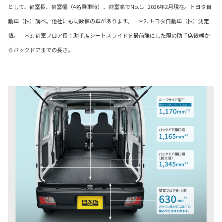
として、荷室長、荷室幅（4名乗車時）、荷室高でNo.1。2026年2月現在。トヨタ自
動車（株）調べ。他社にも同数値の車があります。 ＊2. トヨタ自動車（株）測定
値。 ＊3. 荷室フロア長：助手席シートスライドを最前端にした際の助手席後端か
らバックドアまでの長さ。