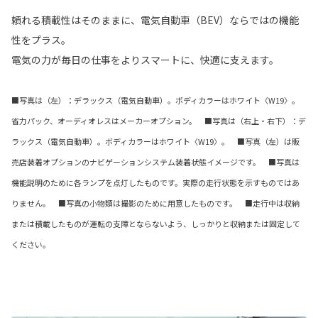
頼れる積載性はそのままに、電気自動車（BEV）ならではの機能
性をプラス。
電気の力が毎日の仕事をよりスマートに、快適に支えます。
■写真は（左）：デラックス（電気自動車）。ボディカラーはホワイト〈W19〉。
省力パック、オーディオレスはメーカーオプション。 ■写真は（右上・右下）：デ
ラックス（電気自動車）。ボディカラーはホワイト〈W19〉。 ■写真（左）は販
売店装着オプションのナビゲーションシステム装着状態イメージです。 ■写真は
機能説明のために各ランプを点灯したものです。実際の走行状態を示すものではあ
りません。 ■写真の小物類は撮影のために用意したものです。 ■走行中は収納
または積載したものが運転の支障とならないよう、しっかりと収納または固定して
ください。