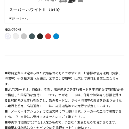
アングル切り替え
スーパーホワイトⅡ〈040〉
■写真はG（2WD）。
MONOTONE
■燃料消費率は定められた試験条件のもとでの値です。お客様の使用環境（気象、
渋滞等）や運転方法（急発進、エアコン使用等）に応じて燃料消費率は異なりま
す。
■WLTCモードは、市街地、郊外、高速道路の各走行モードを平均的な使用時間配分
で構成した国際的な走行モードです。市街地モードは、信号や渋滞等の影響を受け
る比較的低速な走行を想定し、郊外モードは、信号や渋滞等の影響をあまり受けな
い走行を想定、高速道路モードは、高速道路等での走行を想定しています。
■「メーカーオプション」はご注文時に申し受けます。メーカーの工場で装着する
ため、ご注文後はお受けできませんのでご了承ください。
■車両本体価格は'26年5月現在のもので、予告なく変更となる場合があります。
■車両本体価格はタイヤパンク応急修理キット付の価格です。