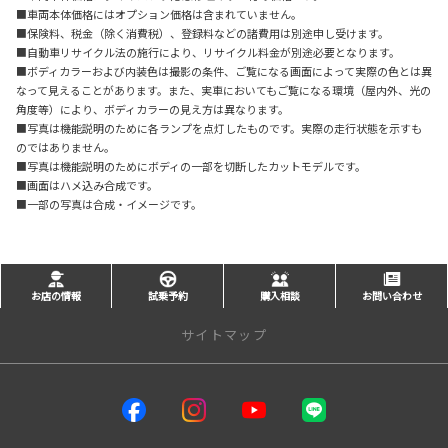
■車両本体価格にはオプション価格は含まれていません。
■保険料、税金（除く消費税）、登録料などの諸費用は別途申し受けます。
■自動車リサイクル法の施行により、リサイクル料金が別途必要となります。
■ボディカラーおよび内装色は撮影の条件、ご覧になる画面によって実際の色とは異
なって見えることがあります。また、実車においてもご覧になる環境（屋内外、光の
角度等）により、ボディカラーの見え方は異なります。
■写真は機能説明のために各ランプを点灯したものです。実際の走行状態を示すも
のではありません。
■写真は機能説明のためにボディの一部を切断したカットモデルです。
■画面はハメ込み合成です。
■一部の写真は合成・イメージです。
お店の情報
試乗予約
購入相談
お問い合わせ
サイトマップ
サイトトップ