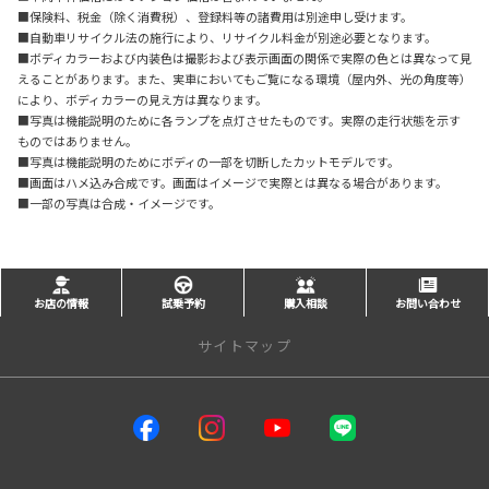
■保険料、税金（除く消費税）、登録料等の諸費用は別途申し受けます。
■自動車リサイクル法の施行により、リサイクル料金が別途必要となります。
■ボディカラーおよび内装色は撮影および表示画面の関係で実際の色とは異なって見
えることがあります。また、実車においてもご覧になる環境（屋内外、光の角度等）
により、ボディカラーの見え方は異なります。
■写真は機能説明のために各ランプを点灯させたものです。実際の走行状態を示す
ものではありません。
■写真は機能説明のためにボディの一部を切断したカットモデルです。
■画面はハメ込み合成です。画面はイメージで実際とは異なる場合があります。
■一部の写真は合成・イメージです。
お店の情報
試乗予約
購入相談
お問い合わせ
サイトマップ
サイトトップ
インフォメーション