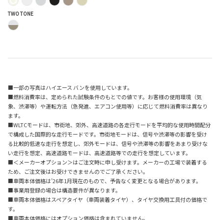
TWO TONE
■一部の写真はハイエース バンを使用しています。
■燃料消費率は、定められた試験条件のもとでの値です。お客様の使用環境（気
象、渋滞等）や運転方法（急発進、エアコン使用等）に応じて燃料消費率は異なり
ます。
■WLTCモードは、市街地、郊外、高速道路の各走行モードを平均的な使用時間配分
で構成した国際的な走行モードです。市街地モードは、信号や渋滞等の影響を受け
る比較的低速な走行を想定し、郊外モードは、信号や渋滞等の影響をあまり受けな
い走行を想定、高速道路モードは、高速道路等での走行を想定しています。
■＜メーカーオプション＞はご注文時に申し受けます。メーカーの工場で装着する
ため、ご注文後はお受けできませんのでご了承ください。
■車両本体価格は’26年1月現在のもので、予告なく変更となる場合があります。
■事業用登録の場合は構造要件が異なります。
■車両本体価格はスペアタイヤ（車両装着タイヤ）、タイヤ交換用工具付の価格で
す。
■車両本体価格にはオプション価格は含まれていません。