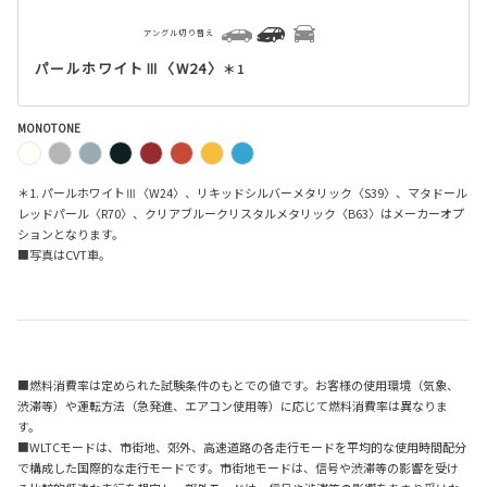
アングル切り替え
パールホワイトⅢ〈W24〉
＊1
MONOTONE
＊1. パールホワイトⅢ〈W24〉、リキッドシルバーメタリック〈S39〉、マタドール
レッドパール〈R70〉、クリアブルークリスタルメタリック〈B63〉はメーカーオプ
ションとなります。
■写真はCVT車。
■燃料消費率は定められた試験条件のもとでの値です。お客様の使用環境（気象、
渋滞等）や運転方法（急発進、エアコン使用等）に応じて燃料消費率は異なりま
す。
■WLTCモードは、市街地、郊外、高速道路の各走行モードを平均的な使用時間配分
で構成した国際的な走行モードです。市街地モードは、信号や渋滞等の影響を受け