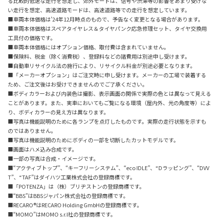
る比較的低速な走行を想定し、郊外モードは、信号や渋滞等の影響をあまり受けな
い走行を想定、高速道路モードは、高速道路等での走行を想定しています。
■車両本体価格は'24年12月時点のもので、予告なく変更となる場合があります。
■車両本体価格はスペアタイヤレス＆タイヤパンク応急修理セット、タイヤ交換用
工具付の価格です。
■車両本体価格にはオプション価格、取付費は含まれていません。
■保険料、税金（除く消費税）、登録料などの諸費用は別途申し受けます。
■自動車リサイクル法の施行により、リサイクル料金が別途必要となります。
■「メーカーオプション」はご注文時に申し受けます。メーカーの工場で装着する
ため、ご注文後はお受けできませんのでご了承ください。
■ボディカラーおよび内装色は撮影、表示画面の関係で実際の色とは異なって見える
ことがあります。また、実車においてもご覧になる環境（屋内外、光の角度等）によ
り、ボディカラーの見え方は異なります。
■写真は機能説明のために各ランプを点灯したものです。実際の走行状態を示すも
のではありません。
■写真は機能説明のためにボディの一部を切断したカットモデルです。
■画面はハメ込み合成です。
■一部の写真は合成・イメージです。
■“アクティブトップ”、“キーフリーシステム”、“eco IDLE”、“Dラッピング”、“DVV
T”、“TAF”はダイハツ工業株式会社の登録商標です。
■「POTENZA」は（株）ブリヂストンの登録商標です。
■“BBS”はBBSジャパン株式会社の登録商標です。
■RECARO®はRECARO Holding GmbHの登録商標です。
■“MOMO”はMOMO s.r.l社の登録商標です。