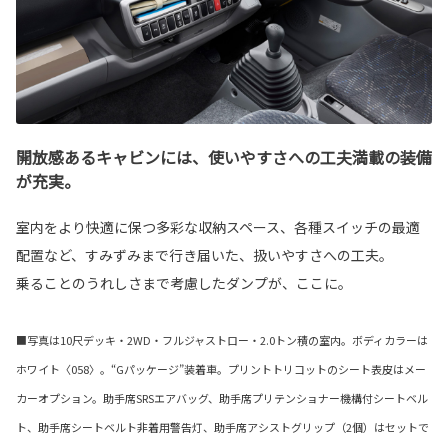
開放感あるキャビンには、使いやすさへの工夫満載の装備
が充実。
室内をより快適に保つ多彩な収納スペース、各種スイッチの最適
配置など、すみずみまで行き届いた、扱いやすさへの工夫。
乗ることのうれしさまで考慮したダンプが、ここに。
■写真は10尺デッキ・2WD・フルジャストロー・2.0トン積の室内。ボディカラーは
ホワイト〈058〉。“Gパッケージ”装着車。プリントトリコットのシート表皮はメー
カーオプション。助手席SRSエアバッグ、助手席プリテンショナー機構付シートベル
ト、助手席シートベルト非着用警告灯、助手席アシストグリップ（2個）はセットで