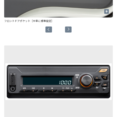
+
フロントドアポケット［全車に標準設定］
コ