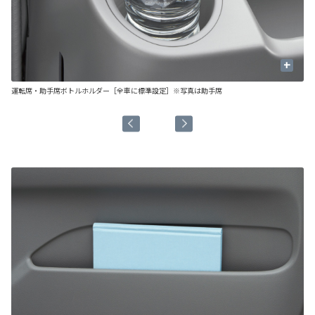
+
カ
運転席・助手席ボトルホルダー［全車に標準設定］※写真は助手席
フ