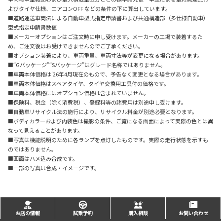
よびタイヤ仕様、エアコンOFF などの条件の下に算出しています。
■道路運送車両法による自動車型式指定申請書および共通構造部（多仕様自動車）
型式指定申請書数値
■メーカーオプションはご注文時に申し受けます。メーカーの工場で装着するた
め、ご注文後はお受けできませんのでご了承ください。
■オプション装着により、車両重量、車両寸法等が変更になる場合があります。
■“Gパッケージ”“Sパッケージ”はグレード名称ではありません。
■車両本体価格は'26年4月現在のもので、予告なく変更となる場合があります。
■車両本体価格はスペアタイヤ、タイヤ交換用工具付の価格です。
■車両本体価格にはオプション価格は含まれていません。
■保険料、税金（除く消費税）、登録料等の諸費用は別途申し受けます。
■自動車リサイクル法の施行により、リサイクル料金が別途必要となります。
■ボディカラーおよび内装色は撮影の条件、ご覧になる画面によって実際の色とは異
なって見えることがあります。
■写真は機能説明のために各ランプを点灯したものです。実際の走行状態を示すも
のではありません。
■画面はハメ込み合成です。
■一部の写真は合成・イメージです。
お店の情報
試乗予約
購入相談
お問い合わせ