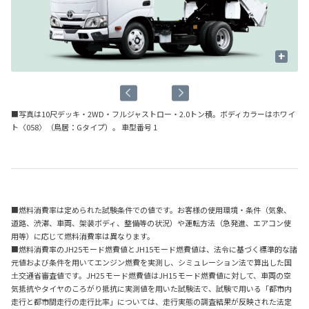
+
■
写真は10尺デッキ・2WD・フルジャストロー・2.0トン積。ボディカラーはホワイ
ト〈058〉（鳥居：Gタイプ）。 車型番号 1
■燃料消費率は定められた試験条件での値です。お客様の使用環境・条件（気象、
道路、渋滞、車両、架装ボディ、整備等の状況）や運転方法（急発進、エアコン使
用等）に応じて燃料消費率は異なります。
■燃料消費率のJH25モード燃費値とJH15モード燃費値は、法令に基づく標準的な諸
元値および条件を用いてエンジン燃費を実測し、シミュレーション法で算出した国
土交通省審査値です。JH25 モード燃費値はJH15 モード燃費値に対して、車両の空
気抵抗やタイヤのころがり抵抗に実測値を用いた試験法で、試験で用いる「都市内
走行と都市間走行の走行比率」については、走行実態の調査結果が反映された法定