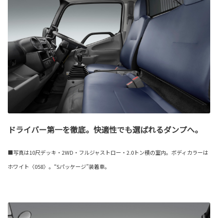
ドライバー第一を徹底。快適性でも選ばれるダンプへ。
■写真は10尺デッキ・2WD・フルジャストロー・2.0トン積の室内。ボディカラーは
ホワイト〈058〉。“Sパッケージ”装着車。