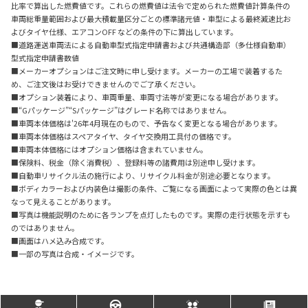
比率で算出した燃費値です。これらの燃費値は法令で定められた燃費値計算条件の
車両総重量範囲および最大積載量区分ごとの標準諸元値・車型による最終減速比お
よびタイヤ仕様、エアコンOFF などの条件の下に算出しています。
■道路運送車両法による自動車型式指定申請書および共通構造部（多仕様自動車）
型式指定申請書数値
■メーカーオプションはご注文時に申し受けます。メーカーの工場で装着するた
め、ご注文後はお受けできませんのでご了承ください。
■オプション装着により、車両重量、車両寸法等が変更になる場合があります。
■“Gパッケージ”“Sパッケージ”はグレード名称ではありません。
■車両本体価格は'26年4月現在のもので、予告なく変更となる場合があります。
■車両本体価格はスペアタイヤ、タイヤ交換用工具付の価格です。
■車両本体価格にはオプション価格は含まれていません。
■保険料、税金（除く消費税）、登録料等の諸費用は別途申し受けます。
■自動車リサイクル法の施行により、リサイクル料金が別途必要となります。
■ボディカラーおよび内装色は撮影の条件、ご覧になる画面によって実際の色とは異
なって見えることがあります。
■写真は機能説明のために各ランプを点灯したものです。実際の走行状態を示すも
のではありません。
■画面はハメ込み合成です。
■一部の写真は合成・イメージです。