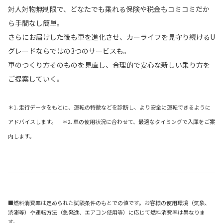
対人対物無制限で、どなたでも乗れる保険や税金もコミコミだか
ら手間なし簡単。
さらにお届けした後も車を進化させ、カーライフを見守り続けるU
グレードならではの3つのサービスも。
車のつくり方そのものを見直し、合理的で安心な新しい乗り方を
ご提案していく。
＊1. 走行データをもとに、運転の特徴などを診断し、より安全に運転できるように
アドバイスします。 ＊2. 車の使用状況に合わせて、最適なタイミングで入庫をご案
内します。
■燃料消費率は定められた試験条件のもとでの値です。お客様の使用環境（気象、
渋滞等）や運転方法（急発進、エアコン使用等）に応じて燃料消費率は異なりま
す。