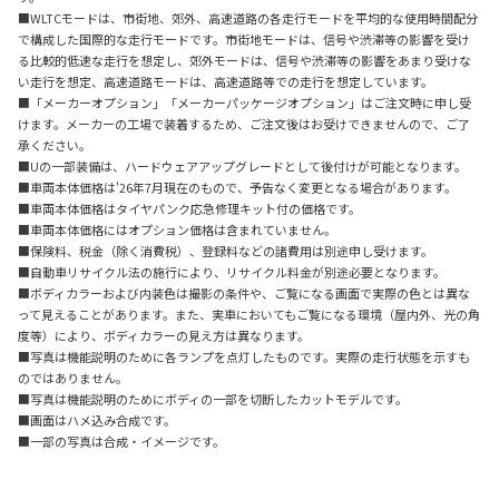
■WLTCモードは、市街地、郊外、高速道路の各走行モードを平均的な使用時間配分
で構成した国際的な走行モードです。市街地モードは、信号や渋滞等の影響を受け
る比較的低速な走行を想定し、郊外モードは、信号や渋滞等の影響をあまり受けな
い走行を想定、高速道路モードは、高速道路等での走行を想定しています。
■「メーカーオプション」「メーカーパッケージオプション」はご注文時に申し受
けます。メーカーの工場で装着するため、ご注文後はお受けできませんので、ご了
承ください。
■Uの一部装備は、ハードウェアアップグレードとして後付けが可能となります。
■車両本体価格は'26年7月現在のもので、予告なく変更となる場合があります。
■車両本体価格はタイヤパンク応急修理キット付の価格です。
■車両本体価格にはオプション価格は含まれていません。
■保険料、税金（除く消費税）、登録料などの諸費用は別途申し受けます。
■自動車リサイクル法の施行により、リサイクル料金が別途必要となります。
■ボディカラーおよび内装色は撮影の条件や、ご覧になる画面で実際の色とは異な
って見えることがあります。また、実車においてもご覧になる環境（屋内外、光の角
度等）により、ボディカラーの見え方は異なります。
■写真は機能説明のために各ランプを点灯したものです。実際の走行状態を示すも
のではありません。
■写真は機能説明のためにボディの一部を切断したカットモデルです。
■画面はハメ込み合成です。
■一部の写真は合成・イメージです。