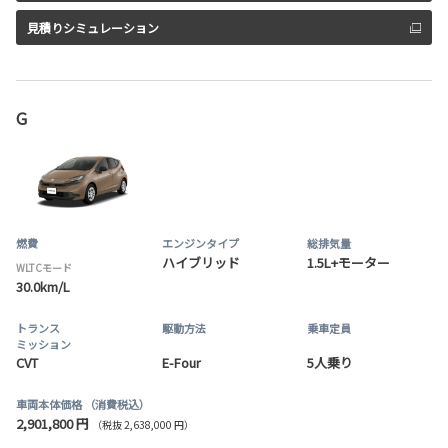
見積りシミュレーション
G
燃費
エンジンタイプ
総排気量
ハイブリッド
1.5L+モーター
WLTCモード
30.0km/L
トランス
駆動方法
乗車定員
ミッション
CVT
E-Four
5人乗り
車両本体価格
（消費税込）
2,901,800 円
（税抜 2,638,000 円）