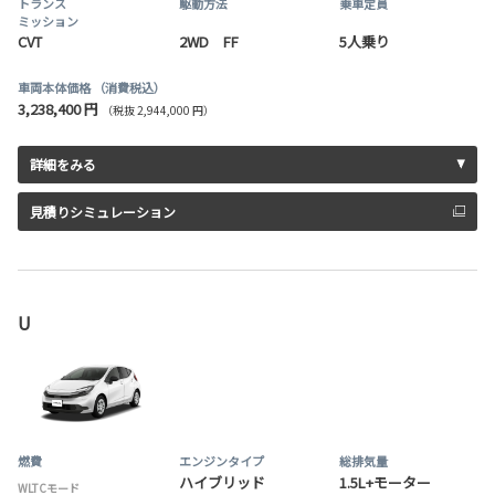
トランス
駆動方法
乗車定員
ミッション
CVT
2WD FF
5人乗り
車両本体価格
（消費税込）
3,238,400 円
（税抜 2,944,000 円）
詳細をみる
見積りシミュレーション
U
燃費
エンジンタイプ
総排気量
ハイブリッド
1.5L+モーター
WLTCモード