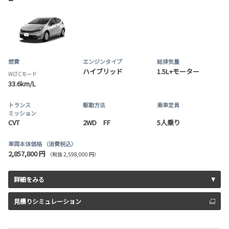
燃費
エンジンタイプ
総排気量
ハイブリッド
1.5L+モーター
WLTCモード
33.6km/L
トランス
駆動方法
乗車定員
ミッション
CVT
2WD FF
5人乗り
車両本体価格
（消費税込）
2,857,800 円
（税抜 2,598,000 円）
詳細をみる
見積りシミュレーション