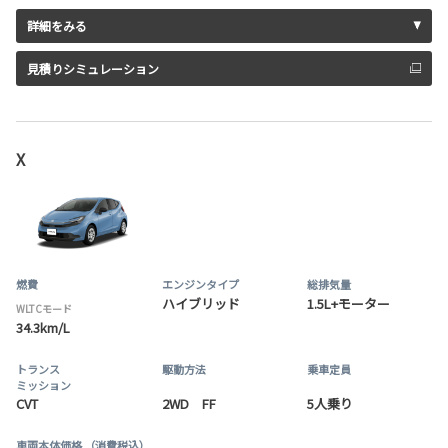
詳細をみる
見積りシミュレーション
X
燃費
エンジンタイプ
総排気量
ハイブリッド
1.5L+モーター
WLTCモード
34.3km/L
トランス
駆動方法
乗車定員
ミッション
CVT
2WD FF
5人乗り
車両本体価格
（消費税込）