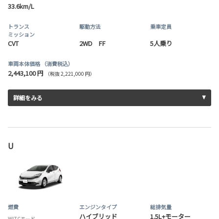
33.6km/L
トランス
駆動方法
乗車定員
ミッション
CVT
2WD FF
5人乗り
車両本体価格
（消費税込）
2,443,100 円
（税抜 2,221,000 円）
詳細をみる
U
燃費
エンジンタイプ
総排気量
ハイブリッド
1.5L+モーター
WLTCモード