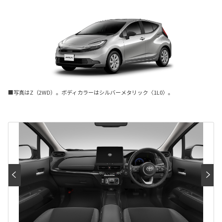
■写真はZ（2WD）。ボディカラーはシルバーメタリック〈1L0〉。