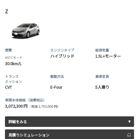
Z
燃費
エンジンタイプ
総排気量
ハイブリッド
1.5L+モーター
WLTCモード
30.0km/L
トランス
駆動方法
乗車定員
ミッション
CVT
E-Four
5人乗り
車両本体価格
（消費税込）
3,072,300 円
（税抜 2,793,000 円）
詳細をみる
見積りシミュレーション