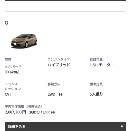
G
燃費
エンジンタイプ
総排気量
ハイブリッド
1.5L+モーター
WLTCモード
33.6km/L
トランス
駆動方法
乗車定員
ミッション
CVT
2WD FF
5人乗り
車両本体価格
（消費税込）
2,687,300 円
（税抜 2,443,000 円）
詳細をみる