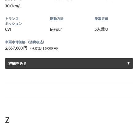
30.0km/L
トランス
駆動方法
乗車定員
ミッション
CVT
E-Four
5人乗り
車両本体価格
（消費税込）
2,657,600 円
（税抜 2,416,000 円）
詳細をみる
Z