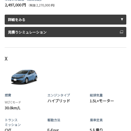
2,497,000 円
（税抜 2,270,000 円）
詳細をみる
見積りシミュレーション
X
燃費
エンジンタイプ
総排気量
ハイブリッド
1.5L+モーター
WLTCモード
30.0km/L
トランス
駆動方法
乗車定員
ミッション
CVT
E-Four
5人乗り