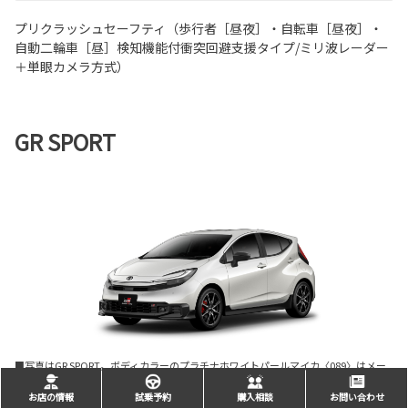
プリクラッシュセーフティ（歩行者［昼夜］・自転車［昼夜］・
自動二輪車［昼］検知機能付衝突回避支援タイプ/ミリ波レーダー
＋単眼カメラ方式）
GR SPORT
■写真はGR SPORT。ボディカラーのプラチナホワイトパールマイカ〈089〉はメー
カーオプション。
お店の情報
試乗予約
購入相談
お問い合わせ