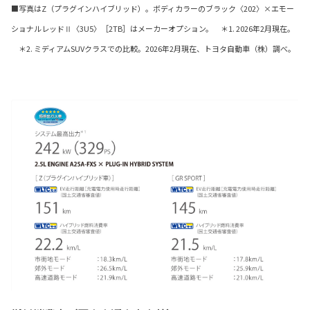
■写真はZ（プラグインハイブリッド）。ボディカラーのブラック〈202〉×エモー
ショナルレッドⅡ〈3U5〉［2TB］はメーカーオプション。 ＊1. 2026年2月現在。
＊2. ミディアムSUVクラスでの比較。2026年2月現在、トヨタ自動車（株）調べ。