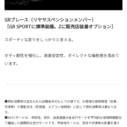
GRブレース（リヤサスペンションメンバー）
［GR SPORTに標準装備。Zに販売店装着オプション］
スポーティな走りをしっかりと支える。
ボディ剛性を強化し、直進安定性、ダイレクトな操舵感を高めて
います。
■燃料消費率は定められた試験条件のもとでの値です。お客様の使用環境（気象、
渋滞等）や運転方法（急発進、エアコン使用等）に応じて燃料消費率は異なりま
す。
■WLTCモードは、市街地、郊外、高速道路の各走行モードを平均的な使用時間配分
で構成した国際的な走行モードです。市街地モードは、信号や渋滞等の影響を受け