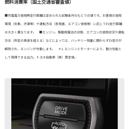
燃料消費率（国土交通省審査値）
■充電電力使用時走行距離は定められた試験条件のもとでの値です。お客様の使用
環境（気象、渋滞等）や運転方法（急発進、エアコン使用等）に応じてEV走行距離
は大きく異なります。 ■エンジン、駆動用電池の状態、エアコンの使用状況や運転
方法（所定の車速を超える）などによっては、バッテリー残量に関わらずEV走行が
解除され、エンジンが作動します。 ＊1. エンジンとモーターにより、動力性能と
して発揮できる出力。トヨタ自動車（株）算定値。