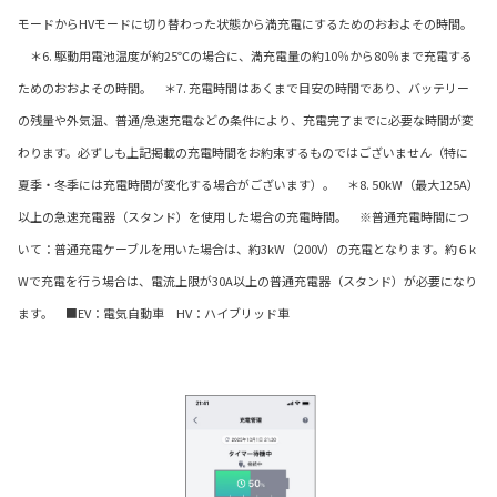
モードからHVモードに切り替わった状態から満充電にするためのおおよその時間。
＊6. 駆動用電池温度が約25℃の場合に、満充電量の約10％から80％まで充電する
ためのおおよその時間。 ＊7. 充電時間はあくまで目安の時間であり、バッテリー
の残量や外気温、普通/急速充電などの条件により、充電完了までに必要な時間が変
わります。必ずしも上記掲載の充電時間をお約束するものではございません（特に
夏季・冬季には充電時間が変化する場合がございます）。 ＊8. 50kW（最大125A）
以上の急速充電器（スタンド）を使用した場合の充電時間。 ※普通充電時間につ
いて：普通充電ケーブルを用いた場合は、約3kW（200V）の充電となります。約６k
Wで充電を行う場合は、電流上限が30A以上の普通充電器（スタンド）が必要になり
ます。 ■EV：電気自動車 HV：ハイブリッド車