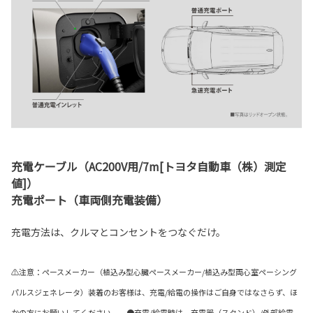
充電ケーブル（AC200V用/7m[トヨタ自動車（株）測定
値]）
充電ポート（車両側充電装備）
充電方法は、クルマとコンセントをつなぐだけ。
⚠注意：ペースメーカー（植込み型心臓ペースメーカー/植込み型両心室ペーシング
パルスジェネレータ）装着のお客様は、充電/給電の操作はご自身ではなさらず、ほ
かの方にお願いしてください。 ●充電/給電時は、充電器（スタンド）/外部給電