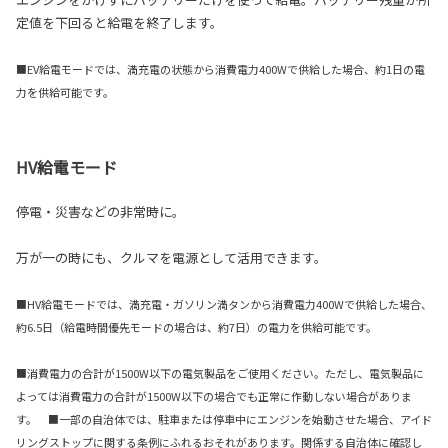
定値を下回ると給電を終了します。
■EV給電モードでは、満充電の状態から消費電力400Wで供給した場合、約1日の電
力を供給可能です。
HV給電モード
停電・災害などの非常時に。
万が一の時にも、クルマを電源として活用できます。
■HV給電モードでは、満充電・ガソリン満タンから消費電力400Wで供給した場合、
約6.5日（給電時間優先モードの場合は、約7日）の電力を供給可能です。
■消費電力の合計が1500W以下の電気製品をご使用ください。ただし、電気製品に
よっては消費電力の合計が1500W以下の場合でも正常に作動しない場合がありま
す。 ■一部の自治体では、駐車または停車中にエンジンを始動させた場合、アイド
リングストップに関する条例にふれるおそれがあります。関係する自治体に確認し