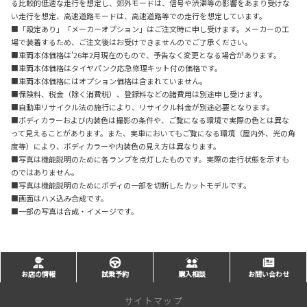
る比較的低速な走行を想定し、郊外モードは、信号や渋滞等の影響をあまり受けな
い走行を想定、高速道路モードは、高速道路等での走行を想定しています。
■「設定あり」「メーカーオプション」はご注文時に申し受けます。メーカーの工
場で装着するため、ご注文後はお受けできませんのでご了承ください。
■車両本体価格は'26年2月現在のもので、予告なく変更となる場合があります。
■車両本体価格はタイヤパンク応急修理キット付の価格です。
■車両本体価格にはオプション価格は含まれていません。
■保険料、税金（除く消費税）、登録料などの諸費用は別途申し受けます。
■自動車リサイクル法の施行により、リサイクル料金が別途必要となります。
■ボディカラーおよび内装色は撮影の条件や、ご覧になる環境で実際の色とは異な
って見えることがあります。また、実車においてもご覧になる環境（屋内外、光の角
度等）により、ボディカラーや内装色の見え方は異なります。
■写真は機能説明のために各ランプを点灯したものです。実際の走行状態を示すも
のではありません。
■写真は機能説明のためにボディの一部を切断したカットモデルです。
■画面はハメ込み合成です。
■一部の写真は合成・イメージです。
お店の情報
試乗予約
購入相談
お問い合わせ
サイトマップ