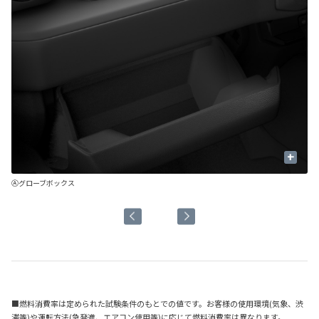
+
US
Ⓐグローブボックス
Ⓑ
■燃料消費率は定められた試験条件のもとでの値です。お客様の使用環境(気象、渋
滞等)や運転方法(急発進、エアコン使用等)に応じて燃料消費率は異なります。