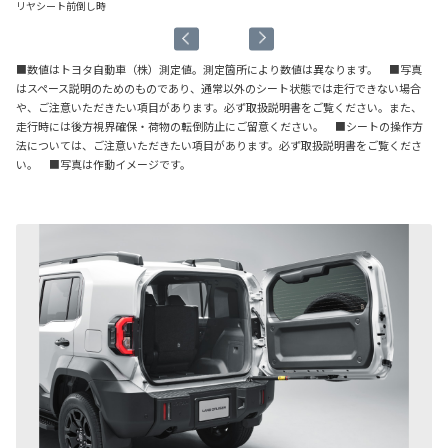
リヤシート前倒し時
リ
■数値はトヨタ自動車（株）測定値。測定箇所により数値は異なります。 ■写真
はスペース説明のためのものであり、通常以外のシート状態では走行できない場合
や、ご注意いただきたい項目があります。必ず取扱説明書をご覧ください。また、
走行時には後方視界確保・荷物の転倒防止にご留意ください。 ■シートの操作方
法については、ご注意いただきたい項目があります。必ず取扱説明書をご覧くださ
い。 ■写真は作動イメージです。