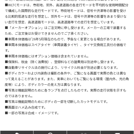
■WLTCモードは、市街地、郊外、高速道路の各走行モードを平均的な使用時間配分
で構成した国際的な走行モードです。市街地モードは、信号や渋滞等の影響を受け
る比較的低速な走行を想定し、郊外モードは、信号や渋滞等の影響をあまり受けな
い走行を想定、高速道路モードは、高速道路等での走行を想定しています。
■「メーカーオプション」はご注文時に申し受けます。メーカーの工場で装着する
ため、ご注文後はお受けできませんのでご了承ください。
■車両本体価格は'26年5月現在のもので、予告なく変更となる場合があります。
■車両本体価格はスペアタイヤ（車両装着タイヤ）、タイヤ交換用工具付の価格で
す。
■車両本体価格にはオプション価格は含まれていません。
■保険料、税金（除く消費税）、登録料などの諸費用は別途申し受けます。
■自動車リサイクル法の施行により、リサイクル料金が別途必要となります。
■ボディカラーおよび内装色は撮影の条件や、ご覧になる画面で実際の色とは異な
って見えることがあります。また、実車においてもご覧になる環境（屋内外、光の角
度等）により、ボディカラーの見え方は異なります。
■写真は機能説明のために各ランプを点灯したものです。実際の走行状態を示すも
のではありません。
■写真は機能説明のためにボディの一部を切断したカットモデルです。
■画面はハメ込み合成です。
■一部の写真は合成・イメージです。