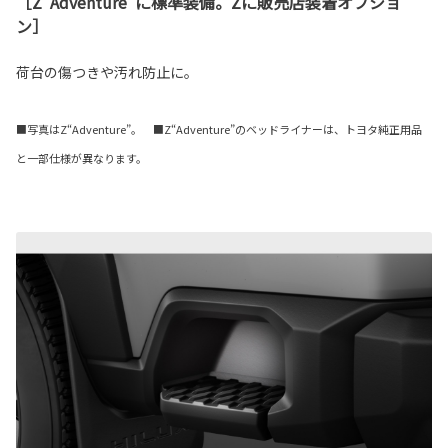
［Z“Adventure”に標準装備。Zに販売店装着オプショ
ン］
荷台の傷つきや汚れ防止に。
■写真はZ“Adventure”。 ■Z“Adventure”のベッドライナーは、トヨタ純正用品
と一部仕様が異なります。