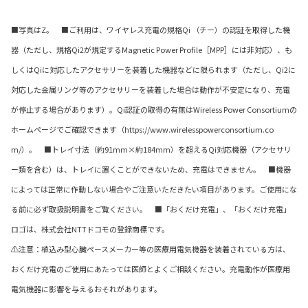
■写真はZ。 ■ご利用は、ワイヤレス充電の規格Qi （チー）の認証を取得した機
器（ただし、規格Qi2が規定するMagnetic Power Profile［MPP］には非対応）、も
しくはQiに対応したアクセサリーを装着した機器などに限られます（ただし、Qi2に
対応した金属リング等のアクセサリーを装着した場合は動作が不安定になり、充電
が停止する場合があります）。Qi認証の取得の有無はWireless Power Consortiumの
ホームページでご確認できます（https://www.wirelesspowerconsortium.co
m/）。 ■トレイ寸法（約91mm×約184mm）を超えるQi対応機器（アクセサリ
ー類を含む）は、トレイに置くことができないため、充電はできません。 ■機器
によっては正常に作動しない場合やご注意いただきたい項目があります。ご使用にな
る前に必ず取扱説明書をご覧ください。 ■「おくだけ充電」、「おくだけ充電」
ロゴは、株式会社NTTドコモの登録商標です。
⚠注意：植込み型心臓ペースメーカー等の医療用電気機器を装着されている方は、
おくだけ充電のご使用にあたっては医師とよくご相談ください。充電動作が医療用
電気機器に影響を与えるおそれがあります。