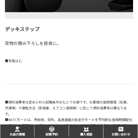
デッキステップ
荷物の積み下ろしを容易に。
■写真はZ。
■燃料消費率は定められた試験条件のもとでの値です。お客様の使用環境（気象、
渋滞等）や運転方法（急発進、エアコン使用等）に応じて燃料消費率は異なりま
す。
■WLTCモードは、市街地、郊外、高速道路の各走行モードを平均的な使用時間配分
で構成した国際的な走行モードです。市街地モードは、信号や渋滞等の影響を受け
る比較的低速な走行を想定し、郊外モードは、信号や渋滞等の影響をあまり受けな
お店の情報
試乗予約
購入相談
お問い合わせ
い走行を想定、高速道路モードは、高速道路等での走行を想定しています。