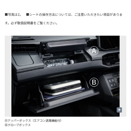
■写真はZ。 ■シートの操作方法については、ご注意いただきたい項目がありま
す。必ず取扱説明書をご覧ください。
+
Ⓐアッパーボックス（エアコン送風機能付）
Ⓒ
Ⓑグローブボックス