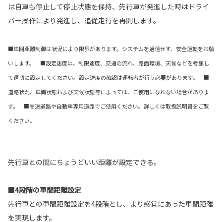
は自車も停止して停止状態を保持、先行車が発進した時はドライ
バー操作により発進し、追従走行を再開します。
■車間距離制御は状況により限界があります。システムを過信せず、安全運転をお願
いします。 ■設定速度は、制限速度、交通の流れ、路面環境、天候などを考慮し
て適切に設定してください。設定速度の確認は運転者が行う必要があります。 ■
道路状況、車両状態および天候状態等によっては、ご使用になれない場合がありま
す。 ■高速道路や自動車専用道路でご使用ください。詳しくは取扱説明書をご覧
ください。
先行車との間にちょうどいい距離が設定できる。
■4段階の車間距離設定
先行車との車間距離設定を4段階とし、より感覚にあった車間距離
を実現します。