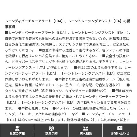
レーンディパーチャーアラート［LDA］、レーントレーシングアシスト［LTA］の留
意事項
■レーンディパーチャーアラート［LDA］、レーントレーシングアシスト［LTA］は
自動で運転する装置でも周囲への注意を軽減する装置でもないため、運転者は常に
自らの責任で周囲の状況を把握し、ステアリング操作で進路を修正し、安全運転を
心がけてください。 ■故意に車線から逸脱して走行するなど、各システムの作動
を確認する行為はたいへん危険です。絶対におやめください。 ■安全性の観点か
ら、ドライバーはステアリングを持ち続ける必要があります。手を放すと、レーント
レーシングアシスト［LTA］が停止します。 ■例えば次のような条件下では、レー
ンディパーチャーアラート［LDA］、レーントレーシングアシスト［LTA］が正常に
作動しないおそれがあります。 ●車線または走路の認識が困難なシーン（悪天候、
逆光、濡れた路面、線がかすれている、急カーブ、急勾配、分合流付近など） ●
タイヤに変化がある時（応急用タイヤ、タイヤチェーン装着時など） ■例えば次の
ような条件下ではシステムの作動条件が満たされずレーンディパーチャーアラート
［LDA］、レーントレーシングアシスト［LTA］の作動をキャンセルする場合があり
ます。 ●車線を見失った時 ●ドライバーの追加運転操作を検知した時（ステア
リング、ブレーキ、アクセルの操作など） など ■レーンディパーチャーアラート
［LDA］は約50km/h以上で作動します。路外の構造物に対しては約35km/h以上で
作動します。ただし、レーントレーシングアシスト［LTA］支援中は約50km/h未満
でも車線逸脱警報機能が作動します。 ■作動車速以上で走行しドライバーの目で
お店の情報
試乗予約
購入相談
お問い合わせ
車線が見える場合でも、山間部や市街地などに見られる次のような状況では、レー