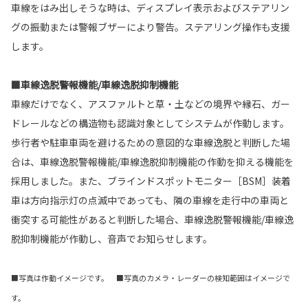
車線をはみ出しそうな時は、ディスプレイ表示およびステアリン
グの振動または警報ブザーにより警告。ステアリング操作も支援
します。
■車線逸脱警報機能/車線逸脱抑制機能
車線だけでなく、アスファルトと草・土などの境界や縁石、ガー
ドレールなどの構造物も認識対象としてシステムが作動します。
歩行者や駐車車両を避けるための意図的な車線逸脱と判断した場
合は、車線逸脱警報機能/車線逸脱抑制機能の作動を抑える機能を
採用しました。また、ブラインドスポットモニター［BSM］装着
車は方向指示灯の点滅中であっても、隣の車線を走行中の車両と
衝突する可能性があると判断した場合、車線逸脱警報機能/車線逸
脱抑制機能が作動し、音声でお知らせします。
■写真は作動イメージです。 ■写真のカメラ・レーダーの検知範囲はイメージで
す。