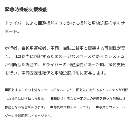
緊急時操舵支援機能
ドライバーによる回避操舵をきっかけに操舵と車線逸脱抑制をサ
ポート。
歩行者、自転車運転者、車両、自動二輪車と衝突する可能性が高
く、自車線内に回避するための十分なスペースがあるとシステム
が判断した場合で、ドライバーの回避操舵があった時、操舵支援
を行い、車両安定性確保と車線逸脱抑制に寄与します。
■回避するための十分なスペースがない、また、回避先に物があるとシステムが判断
した場合には作動しません。 ■横断歩行者など一定以上の速度を持った対象には
作動しない場合があります。 ■写真は作動イメージです。 ■写真のカメラ・レー
ダーの検知範囲はイメージです。