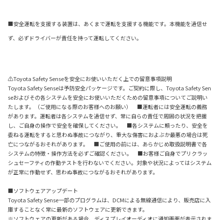
■安全運転を支援する装置は、あくまで運転を支援する機能です。本機能を過信せ
ず、必ずドライバーが責任を持って運転してください。
⚠Toyota Safety Senseを安全にお使いいただく上での留意事項説明
Toyota Safety Senseは予防安全パッケージです。ご契約に際し、Toyota Safety Sen
seおよびその各システムを安全にお使いいただくための留意事項についてご説明い
たします。（ご使用になる際のお客様へのお願い） ■運転者には安全運転の義務
があります。運転者は各システムを過信せず、常に自らの責任で周囲の状況を把握
し、ご自身の操作で安全を確保してください。 ■各システムに頼ったり、安全を
委ねる運転をすると思わぬ事故につながり、重大な傷害におよぶか最悪の場合は死
亡につながるおそれがあります。 ■ご使用の前には、あらかじめ取扱説明書で各
システムの特徴・操作方法を必ずご確認ください。 ■お客様ご自身でプリクラッ
シュセーフティの作動テストを行わないでください。対象や状況によってはシステム
が正常に作動せず、思わぬ事故につながるおそれがあります。
■ソフトウェアアップデート
Toyota Safety Sense一部のプログラムは、DCMによる無線通信により、販売店に入
庫することなく常に最新のソフトウェアに更新できます。
※ソフトウェアの更新がある場合、ディスプレイオーディオに通知画面が表示されま