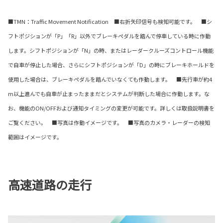
■TMN：Traffic Movement Notification ■右折矢印信号も検知可能です。 ■シ
フトポジションが「P」「R」以外でブレーキペダルを踏んで停車している時に作動
します。シフトポジションが「N」の時、またはレーダークルーズコントロール機能
で自車が停止した場合、さらにシフトポジションが「D」の時にブレーキホールドを
使用した場合は、ブレーキペダルを踏んでいなくても作動します。 ■先行車が約4
m以上進んでも自車が止まったままだとシステムが判断した場合に作動します。な
お、機能のON/OFFおよび通知タイミングの変更が可能です。詳しくは取扱説明書を
ご覧ください。 ■写真は作動イメージです。 ■写真のカメラ・レーダーの検知
範囲はイメージです。
高速道路の走行