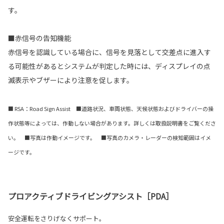
す。
■赤信号の告知機能
赤信号を認識している場合に、信号を見落として交差点に進入す
る可能性があるとシステムが判定した時には、ディスプレイの点
滅表示やブザーにより注意を促します。
■ RSA：Road Sign Assist ■道路状況、車両状態、天候状態およびドライバーの操
作状態等によっては、作動しない場合があります。詳しくは取扱説明書をご覧くださ
い。 ■写真は作動イメージです。 ■写真のカメラ・レーダーの検知範囲はイメ
ージです。
プロアクティブドライビングアシスト［PDA］
安全運転をさりげなくサポート。