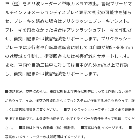
車（昼）をミリ波レーダーと単眼カメラで検出。警報ブザーとマ
ルチインフォメーションディスプレイ表示で衝突の可能性を知ら
せ、ブレーキを踏めた場合はプリクラッシュブレーキアシスト。
ブレーキを踏めなかった場合はプリクラッシュブレーキを作動さ
せ、衝突回避または被害軽減をサポートします。プリクラッシュ
ブレーキは歩行者や自転車運転者に対しては自車が約5〜80km/h
の速度域で作動し、衝突回避または被害軽減をサポートします。
また、車両や自動二輪車に対しては自車が約5km/h以上で作動
し、衝突回避または被害軽減をサポートします。
■道路状況、交差点の形状、車両状態および天候状態等によっては作動しない場合
があります。また、衝突の可能性がなくてもシステムが作動する場合もあります。詳
しくは取扱説明書をご覧ください。 ■プリクラッシュセーフティはあくまで運転を
支援する機能です。本機能を過信せず、必ずドライバーが責任を持って運転してくだ
さい。 ■数値はトヨタ自動車（株）測定値。 ■写真は作動イメージです。 ■
写真のカメラ・レーダーの検知範囲はイメージです。