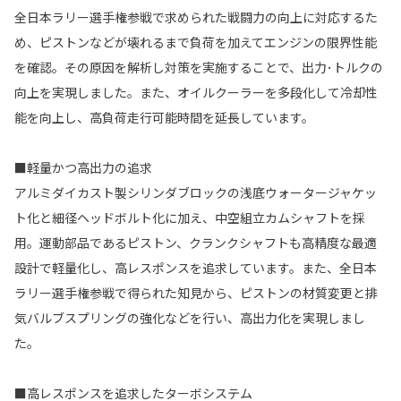
全日本ラリー選手権参戦で求められた戦闘力の向上に対応するた
め、ピストンなどが壊れるまで負荷を加えてエンジンの限界性能
を確認。その原因を解析し対策を実施することで、出力･トルクの
向上を実現しました。また、オイルクーラーを多段化して冷却性
能を向上し、高負荷走行可能時間を延長しています。
■軽量かつ高出力の追求
アルミダイカスト製シリンダブロックの浅底ウォータージャケッ
ト化と細径ヘッドボルト化に加え、中空組立カムシャフトを採
用。運動部品であるピストン、クランクシャフトも高精度な最適
設計で軽量化し、高レスポンスを追求しています。また、全日本
ラリー選手権参戦で得られた知見から、ピストンの材質変更と排
気バルブスプリングの強化などを行い、高出力化を実現しまし
た。
■高レスポンスを追求したターボシステム