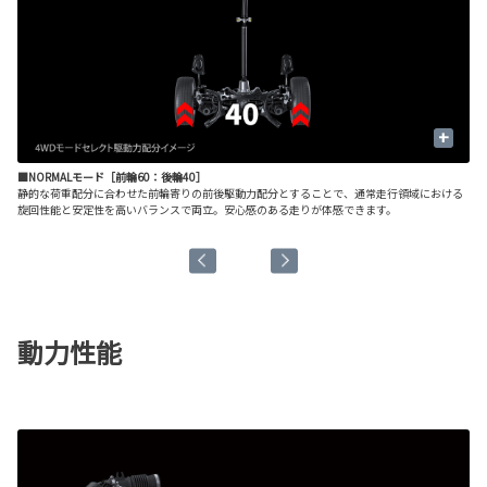
+
■NORMALモード［前輪60：後輪40］
■
変
静的な荷重配分に合わせた前輪寄りの前後駆動力配分とすることで、通常走行領域における
加
ト
旋回性能と安定性を高いバランスで両立。安心感のある走りが体感できます。
を
進
動力性能