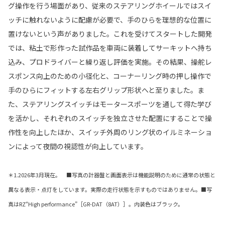
グ操作を行う場面があり、従来のステアリングホイールではスイ
ッチに触れないように配慮が必要で、手のひらを理想的な位置に
置けないという声がありました。これを受けてスタートした開発
では、粘土で形作った試作品を車両に装着してサーキットへ持ち
込み、プロドライバーと繰り返し評価を実施。その結果、操舵レ
スポンス向上のための小径化と、コーナーリング時の押し操作で
手のひらにフィットする左右グリップ形状へと至りました。ま
た、ステアリングスイッチはモータースポーツを通して得た学び
を活かし、それぞれのスイッチを独立させた配置にすることで操
作性を向上したほか、スイッチ外周のリング状のイルミネーショ
ンによって夜間の視認性が向上しています。
＊1.2026年3月現在。 ■写真の計器盤と画面表示は機能説明のために通常の状態と
異なる表示・点灯をしています。実際の走行状態を示すものではありません。■写
真はRZ“High performance”［GR-DAT（8AT）］。内装色はブラック。