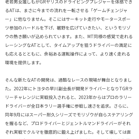
老若男女誰しもがGRヤリスのドライビングプレジャーを体感でき
るATは、まさに今までの流れを一転させる「ゲームチェンジャ
ー」に他なりません。そこにはサーキット走行やモータースポー
ツ参加のハードルを下げ、裾野を広げていきたい、というモリゾ
ウの熱き願いが込められています。また、MT同様の感覚で走れる
レーシングなATとして、タイムアップを狙うドライバーの満足に
も応えるとともに、余裕ある運転操作によって、より速く走れる
環境を提供します。
そんな新たなATの開発は、過酷なレースの現場が舞台となりまし
た。2022年にトヨタの早川副会長が開発ドライバーとなりTGRラ
リーチャレンジに実戦投入されると、2023年からはプロのラリー
ドライバーが全日本ラリー選手権に参戦し速さを追求。さらに、
同年9月にはスーパー耐久シリーズでモリゾウが自らステアリング
を握るなど、プロドライバーとジェントルマンドライバーがそれ
ぞれ実戦でクルマを徹底的に鍛え上げました。そして壊しては直