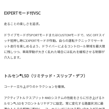
EXPERTモード付VSC
走ることの楽しさを追求。
ドライブモードがSPORTモードまたはCUSTOMモードで、VSC OFFスイ
ッチ短押し時にEXPERTモードが作動。自らの運転テクニックでサーキ
ット走行を楽しめるよう、ドライバーによるコントロール領域を最大限
に残しつつ、車両挙動が大きく乱れた場合には乱れを緩和させる制御が
介入します。
トルセン®LSD（リミテッド・スリップ・デフ）
コーナー立ち上がりのトラクションを確保。
アクティブトルクスプリット4WDシステムの性能をさらに引き上げるト
ルセン®LSDをフロント＆リヤデフに設定。常に変化する路面状況に最
適なトルクを瞬時に配分し、コーナリングにおける鋭い立ち上がり加速