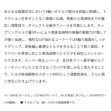
あらゆる路面状況において4輪へのトルク配分を即座に制御し、ト
ラクションを余すことなく路面に伝達。発進から高速域までの幅
広い速度域で、ダイレクトな操作フィールを可能にします。カッ
プリングトルク量UP
により発進加速時の後輪の駆動力が増して
＊1
力強く加速し、強烈なGが加わるコーナーでは4輪で路面をしっか
りグリップ。前後輪に最適なトルクを与えることで鋭く旋回、ド
ライバーの意思に応じた車両姿勢へとクルマを自在にコントロー
ルできます。スーパー耐久シリーズ、全日本ラリー選手権からフ
ィードバックしたさまざまなノウハウを惜しみなく投入すること
で、トヨタ独自開発のスポーツ4WDとして運動性能を、さらに高
い次元に引き上げています。
＊1. GRAVELモードもしくはTRACKモードで、VSCを完全にオフもしくはEXPERTモー
ド作動時。 ■“トルセン”は（株）JTEKTの登録商標です。