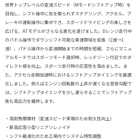
世界トップレベルの変速スピード（Mモードシフトアップ時）を
目指し、シフト操作に気を取られずステアリング、アクセル、ブ
レーキの運転操作に集中でき、スポーツドライビングの楽しさを
広げる、ATモデルがさらなる進化を遂げました。Dレンジ走行中
のパドル操作でダウンシフト可能な車速領域を拡張（2速→1
速）、パドル操作から変速開始までの時間を短縮、さらにマニュ
アルモードではスポーツモード選択時、レッドゾーン付近でのダ
イレクト感を向上。スポーツ走行時の応答性を高めました。ま
た、アクセル全開加速時におけるシフトアップタイミングを最適
化しました。例えばエンジン回転数の上昇が遅くなる登坂勾配で
は、シフトアップタイミングを少し遅らせることでシフトアップ
後も高出力を維持します。
・高耐熱摩擦材（変速スピード実現のため耐久性向上）
・新高応答小型リニアソレノイド
・シフト最速化のため工場内でシステム特性調整