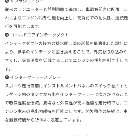
🅐 サブラジエーター
従来のラジエーターと並列回路で追加し、車両右前方に配置。こ
れによりエンジン冷却性能を向上し、高負荷での耐久性、連続走
行を可能とします。
🅑 コールドエアインテークダクト
インテークダクトの後方の排水開口部の形状を最適化した設計に
より、標準のインテークと置き換えることで、外気を取り込みや
すくし、吸気温度を低減することでエンジンの性能を引き出しま
す。
🅒 インタークーラースプレー
スポーツ走行直前にインストルメントパネルのスイッチを押すと
ラゲージ内のタンクから水をインタークーラーに吹きかけること
で吸気温度を低減。夏場など外気温が高い過酷な走行時でも、エ
ンジン本来の高出力維持を可能にします。間欠動作の持続は、主
な競技時間から150秒に設定しています。