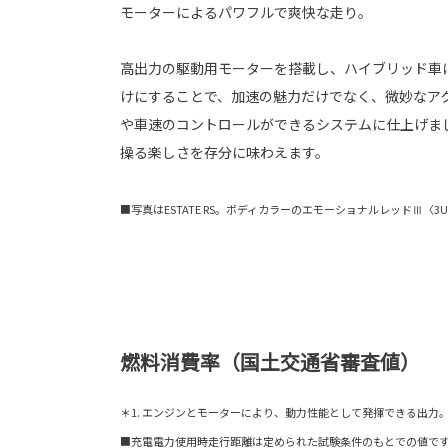
モーターによるパワフルで爽快な走り。
高出力の駆動用モーターを搭載し、ハイブリッド車
けにすることで、加速の魅力だけでなく、微妙なア
や車速のコントロールができるシステムに仕上げま
操る楽しさを存分に味わえます。
■写真はESTATE RS。ボディカラーのエモーショナルレッドⅢ〈
燃料消費率（国土交通省審査値）
＊1. エンジンとモーターにより、動力性能として発揮できる出力
■充電電力使用時走行距離は定められた試験条件のもとでの値で