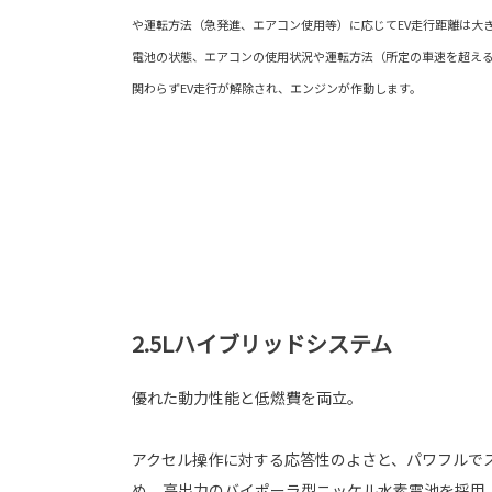
や運転方法（急発進、エアコン使用等）に応じてEV走行距離は大
電池の状態、エアコンの使用状況や運転方法（所定の車速を超え
関わらずEV走行が解除され、エンジンが作動します。
2.5Lハイブリッドシステム
優れた動力性能と低燃費を両立。
アクセル操作に対する応答性のよさと、パワフルで
め、高出力のバイポーラ型ニッケル水素電池を採用