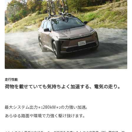
走行性能
荷物を載せていても気持ちよく加速する、電気の走り。
最大システム出力
280kW
の力強い加速。
＊1
＊2
あらゆる路面や環境で力強く駆け抜けます。