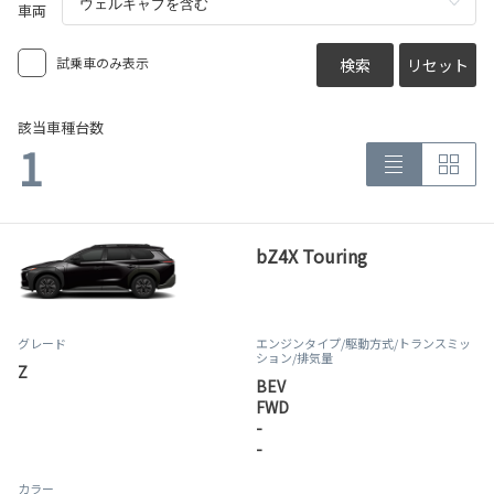
車両
試乗車のみ表示
検索
リセット
該当車種台数
1
bZ4X Touring
グレード
エンジンタイプ
/駆動方式/
トランスミッ
ション
/排気量
Z
BEV
FWD
-
-
カラー