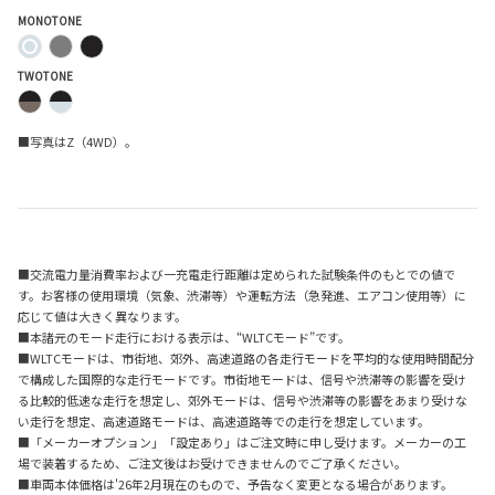
MONOTONE
TWOTONE
■写真はZ（4WD）。
■交流電力量消費率および一充電走行距離は定められた試験条件のもとでの値で
す。お客様の使用環境（気象、渋滞等）や運転方法（急発進、エアコン使用等）に
応じて値は大きく異なります。
■本諸元のモード走行における表示は、“WLTCモード”です。
■WLTCモードは、市街地、郊外、高速道路の各走行モードを平均的な使用時間配分
で構成した国際的な走行モードです。市街地モードは、信号や渋滞等の影響を受け
る比較的低速な走行を想定し、郊外モードは、信号や渋滞等の影響をあまり受けな
い走行を想定、高速道路モードは、高速道路等での走行を想定しています。
■「メーカーオプション」「設定あり」はご注文時に申し受けます。メーカーの工
場で装着するため、ご注文後はお受けできませんのでご了承ください。
■車両本体価格は'26年2月現在のもので、予告なく変更となる場合があります。