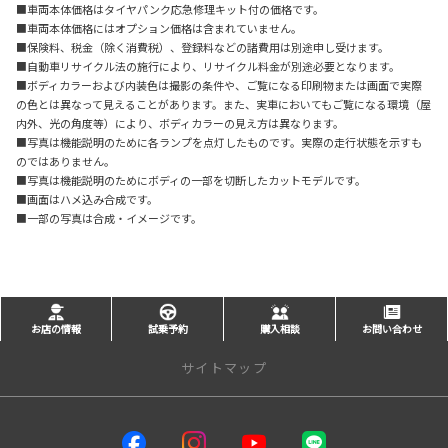
■車両本体価格はタイヤパンク応急修理キット付の価格です。
■車両本体価格にはオプション価格は含まれていません。
■保険料、税金（除く消費税）、登録料などの諸費用は別途申し受けます。
■自動車リサイクル法の施行により、リサイクル料金が別途必要となります。
■ボディカラーおよび内装色は撮影の条件や、ご覧になる印刷物または画面で実際
の色とは異なって見えることがあります。また、実車においてもご覧になる環境（屋
内外、光の角度等）により、ボディカラーの見え方は異なります。
■写真は機能説明のために各ランプを点灯したものです。実際の走行状態を示すも
のではありません。
■写真は機能説明のためにボディの一部を切断したカットモデルです。
■画面はハメ込み合成です。
■一部の写真は合成・イメージです。
お店の情報
試乗予約
購入相談
お問い合わせ
サイトマップ
サイトトップ