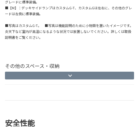
グレードに標準装備。
■【M】：デッキサイドランプはカスタムG-T、カスタムGは左右に、その他のグレ
ードは左側に標準装備。
■写真はカスタムG-T。 ■写真は機能説明のために小物類を置いたイメージです。
炎天下など室内が高温になるような状況では放置しないでください。詳しくは取扱
説明書をご覧ください。
その他のスペース・収納
安全性能