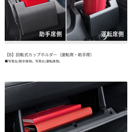
【B】回転式カップホルダー（運転席・助手席）
■写真左/助手席側。写真右/運転席側。