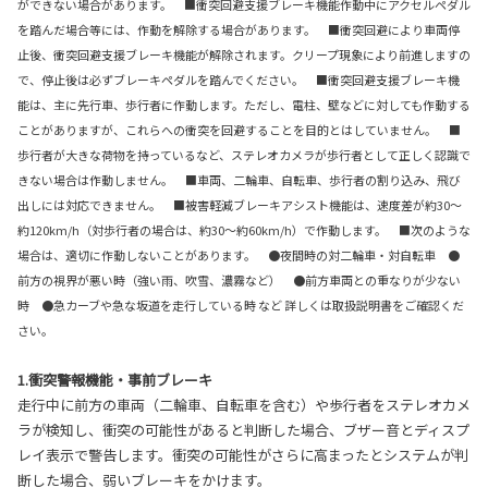
ができない場合があります。 ■衝突回避支援ブレーキ機能作動中にアクセルペダル
を踏んだ場合等には、作動を解除する場合があります。 ■衝突回避により車両停
止後、衝突回避支援ブレーキ機能が解除されます。クリープ現象により前進しますの
で、停止後は必ずブレーキペダルを踏んでください。 ■衝突回避支援ブレーキ機
能は、主に先行車、歩行者に作動します。ただし、電柱、壁などに対しても作動する
ことがありますが、これらへの衝突を回避することを目的とはしていません。 ■
歩行者が大きな荷物を持っているなど、ステレオカメラが歩行者として正しく認識で
きない場合は作動しません。 ■車両、二輪車、自転車、歩行者の割り込み、飛び
出しには対応できません。 ■被害軽減ブレーキアシスト機能は、速度差が約30～
約120km/h（対歩行者の場合は、約30～約60km/h）で作動します。 ■次のような
場合は、適切に作動しないことがあります。 ●夜間時の対二輪車・対自転車 ●
前方の視界が悪い時（強い雨、吹雪、濃霧など） ●前方車両との重なりが少ない
時 ●急カーブや急な坂道を走行している時 など 詳しくは取扱説明書をご確認くだ
さい。
1.衝突警報機能・事前ブレーキ
走行中に前方の車両（二輪車、自転車を含む）や歩行者をステレオカメ
ラが検知し、衝突の可能性があると判断した場合、ブザー音とディスプ
レイ表示で警告します。衝突の可能性がさらに高まったとシステムが判
断した場合、弱いブレーキをかけます。