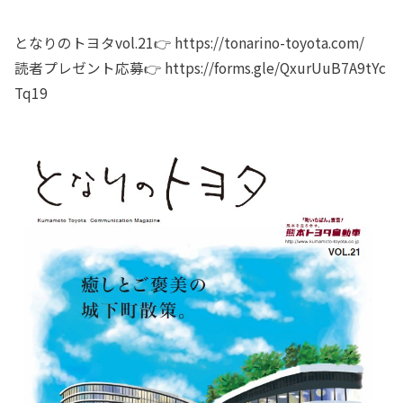
となりのトヨタvol.21👉
https://tonarino-toyota.com/
読者プレゼント応募👉
https://forms.gle/QxurUuB7A9tYc
Tq19