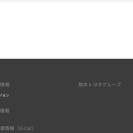
情報
熊本トヨタグループ
ジョン
情報
車情報（U-Car）