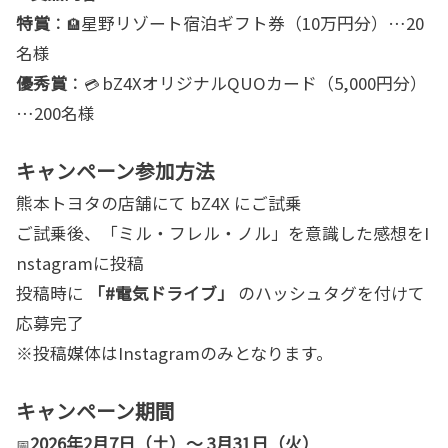
特賞
：
星野リゾート宿泊ギフト券（10万円分）…20
🏨
名様
優秀賞
：
bZ4XオリジナルQUOカード（5,000円分）
💳
…200名様
キャンペーン参加方法
熊本トヨタの店舗にて bZ4X にご試乗
ご試乗後、「ミル・フレル・ノル」を意識した感想をI
nstagramに投稿
投稿時に
「#電気ドライブ」
のハッシュタグを付けて
応募完了
※投稿媒体はInstagramのみとなります。
キャンペーン期間
2026年2月7日（土）〜 3月31日（火）
📅