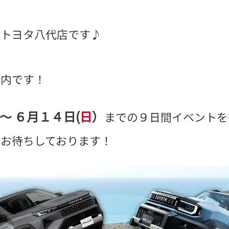
本トヨタ八代店です♪
案内です！
～ ６月１４日(
日
）
までの９日間イベントを
店お待ちしております！